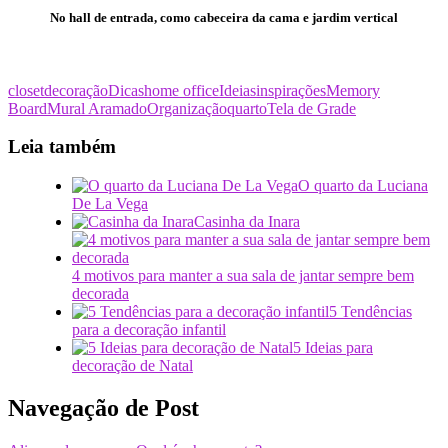
No hall de entrada, como cabeceira da cama e jardim vertical
closet
decoração
Dicas
home office
Ideias
inspirações
Memory
Board
Mural Aramado
Organização
quarto
Tela de Grade
Leia também
O quarto da Luciana
De La Vega
Casinha da Inara
4 motivos para manter a sua sala de jantar sempre bem
decorada
5 Tendências
para a decoração infantil
5 Ideias para
decoração de Natal
Navegação de Post