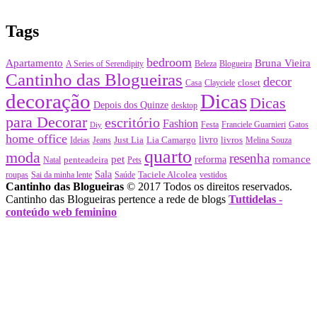
Tags
bedroom
Apartamento
Bruna Vieira
A Series of Serendipity
Beleza
Blogueira
Cantinho das Blogueiras
decor
closet
Casa
Clayciele
decoração
Dicas
Dicas
Depois dos Quinze
desktop
para Decorar
escritório
Fashion
Festa
Franciele Guarnieri
Gatos
Diy
home office
Just Lia
Lia Camargo
livro
livros
Ideias
Jeans
Melina Souza
quarto
moda
resenha
pet
romance
penteadeira
reforma
Natal
Pets
Sala
Taciele Alcolea
roupas
Sai da minha lente
Saúde
vestidos
Cantinho das Blogueiras
© 2017 Todos os direitos reservados.
Cantinho das Blogueiras pertence a rede de blogs
Tuttidelas -
conteúdo web feminino