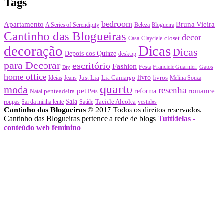
Tags
bedroom
Apartamento
Bruna Vieira
A Series of Serendipity
Beleza
Blogueira
Cantinho das Blogueiras
decor
closet
Casa
Clayciele
decoração
Dicas
Dicas
Depois dos Quinze
desktop
para Decorar
escritório
Fashion
Festa
Franciele Guarnieri
Gatos
Diy
home office
Just Lia
Lia Camargo
livro
livros
Ideias
Jeans
Melina Souza
quarto
moda
resenha
pet
romance
penteadeira
reforma
Natal
Pets
Sala
Taciele Alcolea
roupas
Sai da minha lente
Saúde
vestidos
Cantinho das Blogueiras
© 2017 Todos os direitos reservados.
Cantinho das Blogueiras pertence a rede de blogs
Tuttidelas -
conteúdo web feminino